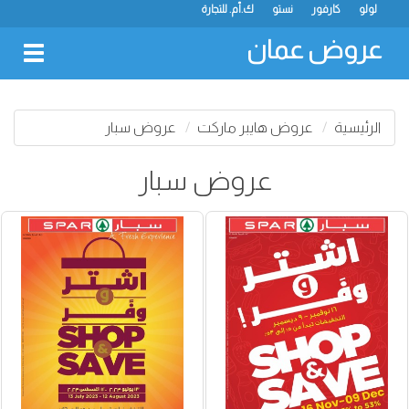
لولو
كارفور
نستو
ك.أم. للتجارة
عروض عمان
oggle
gation
الرئيسية
عروض هايبر ماركت
عروض سبار
عروض سبار