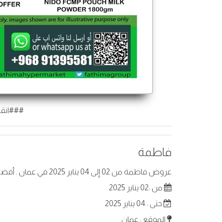
###انقر
فاطمة
عروض فاطمة من 02 إلى 04 يناير 2025 في عمان . أفضل العروض على عناصر مختارة.
من :02 يناير 2025
حتى : 04 يناير 2025
الموقع : عمان