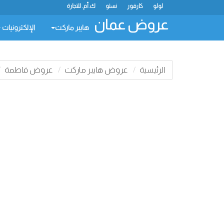
لولو
كارفور
نستو
ك.أم. للتجارة
عروض عمان
هايبر ماركت
الإلكترونيات
الرئيسية
عروض هايبر ماركت
عروض فاطمة