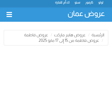
لولو
كارفور
نستو
ك.أم. للتجارة
عروض عمان
oggle
gation
الرئيسية
عروض هايبر ماركت
عروض فاطمة
عروض فاطمة من 15 إلى 17 مايو 2025