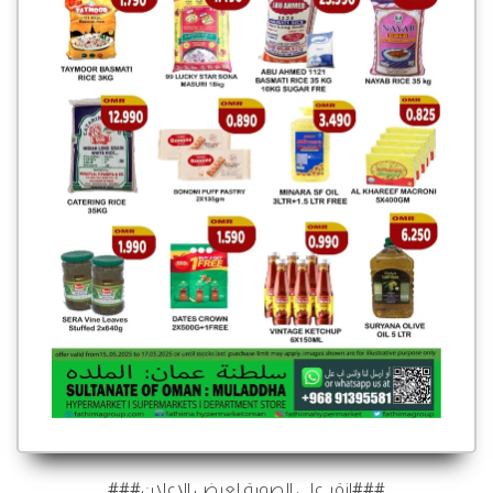
###انقر على الصورة لعرض الإعلان###