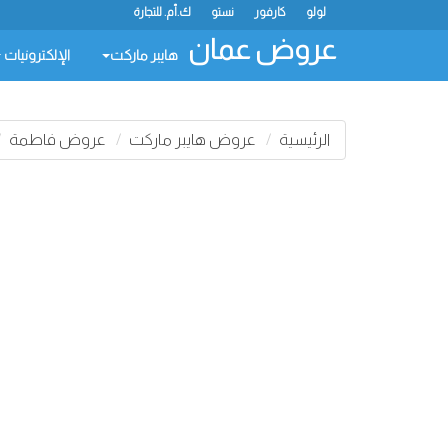
لولو
كارفور
نستو
ك.أم. للتجارة
عروض عمان
هايبر ماركت
الإلكترونيات
الرئيسية
عروض هايبر ماركت
عروض فاطمة