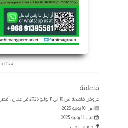
###انقر
فاطمة
عروض فاطمة من 10 إلى 11 يوليو 2025 في عمان . أفضل العروض على عناصر مختارة.
من :10 يوليو 2025
حتى : 11 يوليو 2025
الموقع : عمان